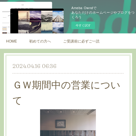
Ameba Owndで
あなただけのホームページやブログをつ
くろう
今すぐ試す
HOME
初めての方へ
ご受講前に必ずご一読ください
2024.04.16 06:36
ＧＷ期間中の営業につい
て