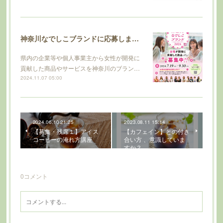
神奈川なでしこブランドに応募しました
県内の企業等や個人事業主から女性が開発に
貢献した商品やサービスを神奈川のブラン…
2024.11.07 05:00
2024.06.10 21:25
2023.08.11 15:14
【募集・残席１】アイス
【カフェイン】との付き
コーヒーの淹れ方講座
合い方 、意識していま
すか？
0
コメント