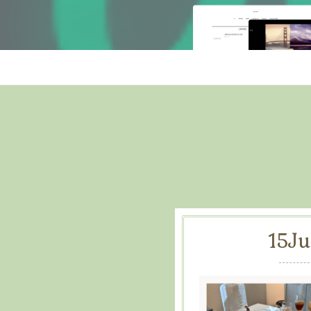
15
Ju