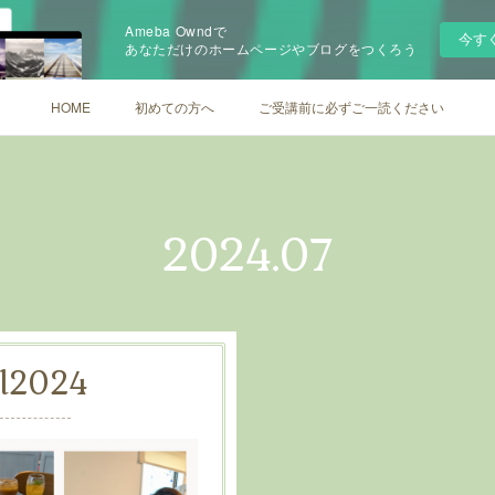
Ameba Owndで
今す
あなただけのホームページやブログをつくろう
HOME
初めての方へ
ご受講前に必ずご一読ください
2024
.
07
l
2024