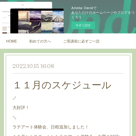
Ameba Owndで
あなただけのホームページやブログをつ
くろう
今すぐ試す
HOME
初めての方へ
ご受講前に必ずご一読ください
2022.10.15 16:08
１１月のスケジュール
／
大好評！
＼
ラテアート体験会、日程追加しました！